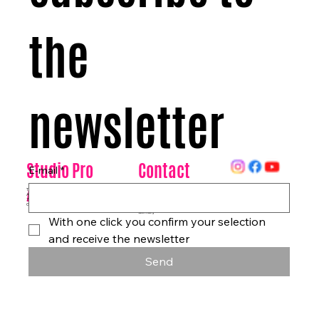
the 
newsletter
Contact
Studio Pro
E-mail
*
Arte
Datenschutz
Tanzhaus & Kulturzentrum
Am Rohrgraben 4a
info@studioproarte.de
79249 Merzhausen/Freiburg
At Rohrgraben 4a
Germany
Impressum
79249 Merzhausen/Freiburg
Germany
With one click you confirm your selection 
and receive the newsletter
Send