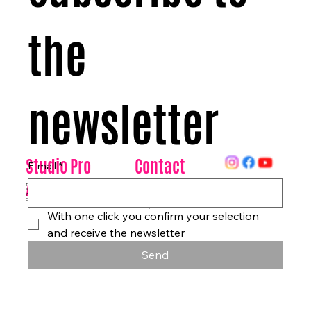
the 
newsletter
Contact
Studio Pro
E-mail
*
Arte
Datenschutz
Tanzhaus & Kulturzentrum
Am Rohrgraben 4a
info@studioproarte.de
79249 Merzhausen/Freiburg
At Rohrgraben 4a
Germany
Impressum
79249 Merzhausen/Freiburg
Germany
With one click you confirm your selection 
and receive the newsletter
Send