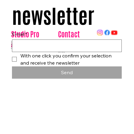
newsletter
Contact
Studio Pro
E-mail
*
Arte
Datenschutz
Tanzhaus & Kulturzentrum
Am Rohrgraben 4a
info@studioproarte.de
79249 Merzhausen/Freiburg
At Rohrgraben 4a
Germany
Impressum
79249 Merzhausen/Freiburg
Germany
With one click you confirm your selection 
and receive the newsletter
Send