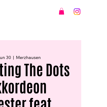
un 30
  |  
Merzhausen
ing The Dots
kkordeon
ster feat.