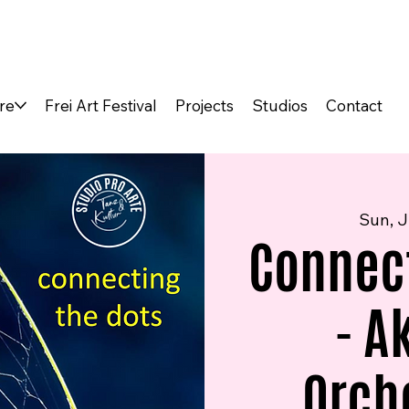
re
Frei Art Festival
Projects
Studios
Contact
Sun, J
Connect
- A
Orche