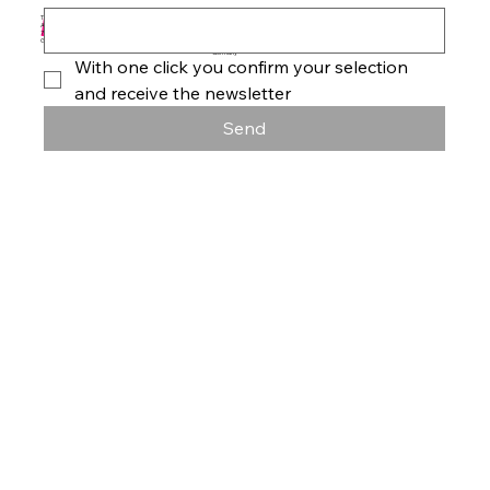
Arte
Datenschutz
Tanzhaus & Kulturzentrum
Am Rohrgraben 4a
info@studioproarte.de
79249 Merzhausen/Freiburg
At Rohrgraben 4a
Germany
Impressum
79249 Merzhausen/Freiburg
Germany
With one click you confirm your selection 
and receive the newsletter
Send