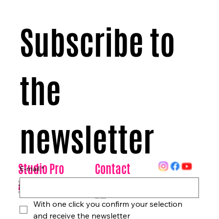
Subscribe to 
the 
newsletter
Contact
Studio Pro
E-mail
*
Arte
Datenschutz
Tanzhaus & Kulturzentrum
Am Rohrgraben 4a
info@studioproarte.de
79249 Merzhausen/Freiburg
At Rohrgraben 4a
Germany
Impressum
79249 Merzhausen/Freiburg
Germany
With one click you confirm your selection 
and receive the newsletter