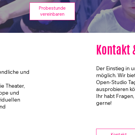
Probestunde
vereinbaren
Kontakt 
Der Einstieg in 
endliche und
möglich. Wir b
Open-Studio Tag
ie Theater,
ausprobieren kö
uppe und
Ihr habt Fragen,
viduellen
gerne!
und
Kontakt