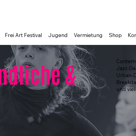
Frei Art Festival
Jugend
Vermietung
Shop
Kon
Contem
ndliche &
Jazz-Da
Urban-
Breakd
und vie