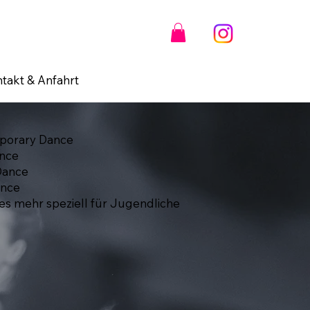
takt & Anfahrt
porary Dance
nce
Dance
ance
les mehr speziell für Jugendliche