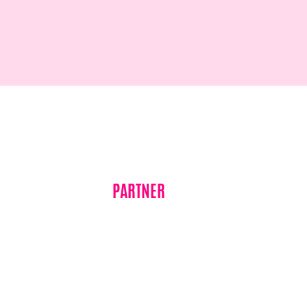
PARTNER