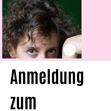
Anmeldung 
zum 