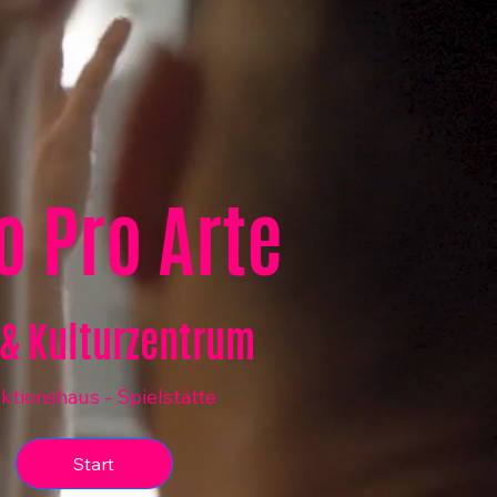
o Pro Arte
& Kulturzentrum
tionshaus - Spielstätte
Start