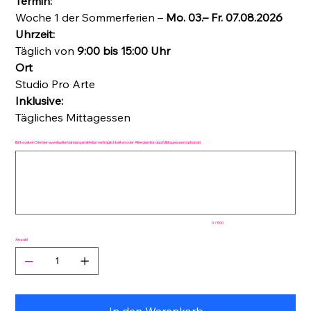
Termin:
Woche 1 der Sommerferien –
Mo. 03.– Fr. 07.08.2026
Uhrzeit:
Täglich von
9:00 bis 15:00 Uhr
Ort
Studio Pro Arte
Inklusive:
Tägliches Mittagessen
Bitte geben Sie hier eventuelle Nahrungsmittelunverträglichkeiten oder Allergien für das Mittagessen (optional)
Bis
zu
500
Zeichen.
0 / 500
Anzahl
In den Warenkorb