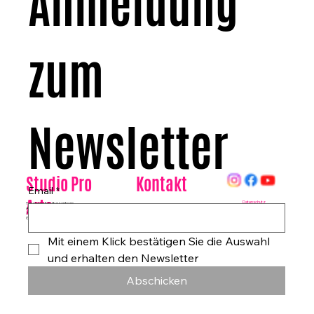
Anmeldung 
zum 
Newsletter
Kontakt
Studio Pro
Email
*
Arte
Datenschutz
Tanzhaus & Kulturzentrum
Am Rohrgraben 4a
E-Mail:
info@studioproarte.de
79249 Merzhausen/Freiburg
Telefon:
0761-79029986
Germany
Impressum
Mit einem Klick bestätigen Sie die Auswahl 
und erhalten den Newsletter
Abschicken