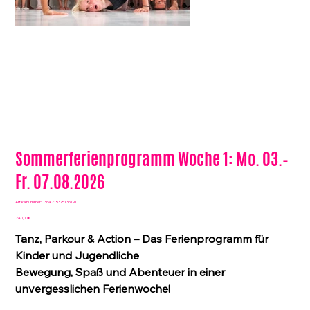
Sommerferienprogramm Woche 1: Mo. 03.–
Fr. 07.08.2026
Artikelnummer:
Artikelnummer:
364215375135191
364215375135191
Preis
240,00 €
Tanz, Parkour & Action – Das Ferienprogramm für
Kinder und Jugendliche
Bewegung, Spaß und Abenteuer in einer
unvergesslichen Ferienwoche!