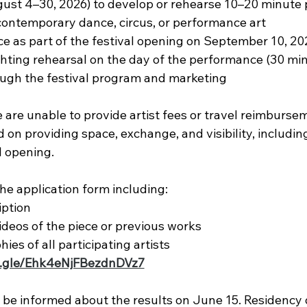
gust 4–30, 2026) to develop or rehearse 10–20 minute 
 contemporary dance, circus, or performance art
e as part of the festival opening on September 10, 20
hting rehearsal on the day of the performance (30 min
rough the festival program and marketing
 are unable to provide artist fees or travel reimburse
 on providing space, exchange, and visibility, includin
l opening.
the application form including:
iption
deos of the piece or previous works
ies of all participating artists
s.gle/Ehk4eNjFBezdnDVz7
ll be informed about the results on June 15. Residency 