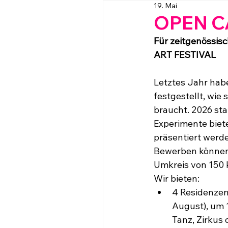
19. Mai
Jobs
Ferienprogra
OPEN C
Für zeitgenössis
ART FESTIVAL
Letztes Jahr hab
festgestellt, wie
braucht. 2026 star
Experimente biete
präsentiert werd
Bewerben können s
Umkreis von 150 
Wir bieten:
4 Residenzen 
August), um 
Tanz, Zirkus