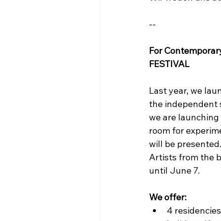
--
For Contemporary
FESTIVAL
Last year, we la
the independent s
we are launching 
room for experime
will be presented
Artists from the 
until June 7.
We offer:
4 residencies