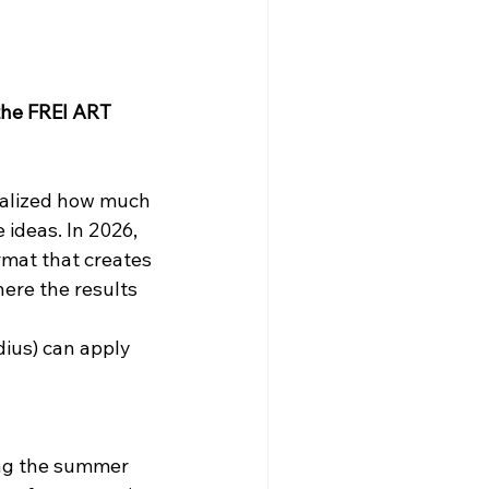
the FREI ART 
alized how much 
ideas. In 2026, 
rmat that creates 
ere the results 
dius) can apply 
ing the summer 