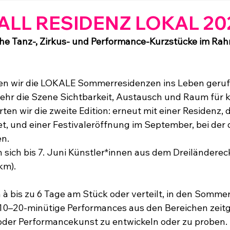
mm
Performance
Residenz
ALL RESIDENZ LOKAL 20
che Tanz-, Zirkus- und Performance-Kurzstücke im Rah
en wir die LOKALE Sommerresidenzen ins Leben geruf
 sehr die Szene Sichtbarkeit, Austausch und Raum für k
ten wir die zweite Edition: erneut mit einer Residenz, di
t, und einer Festivaleröffnung im September, bei der 
en.
ich bis 7. Juni Künstler*innen aus dem Dreiländereck
km). 
à bis zu 6 Tage am Stück oder verteilt, in den Sommerf
10–20-minütige Performances aus den Bereichen zeitg
 oder Performancekunst zu entwickeln oder zu proben.