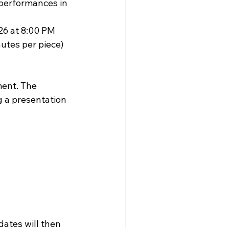
performances in 
26 at 8:00 PM
utes per piece)
ment. The 
g a presentation 
dates will then 