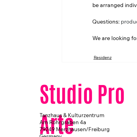
be arranged indiv
Questions: 
produ
We are looking fo
Residenz
Studio Pro
Arte
Tanzhaus & Kulturzentrum
Am Rohrgraben 4a
79249 Merzhausen/Freiburg
Germany