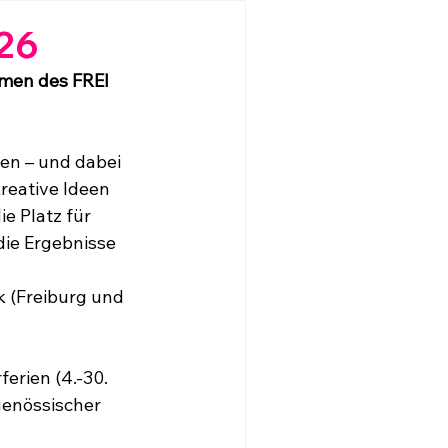
26
men des FREI 
en – und dabei 
reative Ideen 
e Platz für 
die Ergebnisse 
 (Freiburg und 
erien (4.-30. 
enössischer 