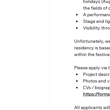
holidays (Au
the fields of
A performanc
Stage and lig
Visibility th
Unfortunately, we
residency is based
within the festiva
Please apply via 
Project descr
Photos and vi
CVs / biograph
https://form
All applicants wi