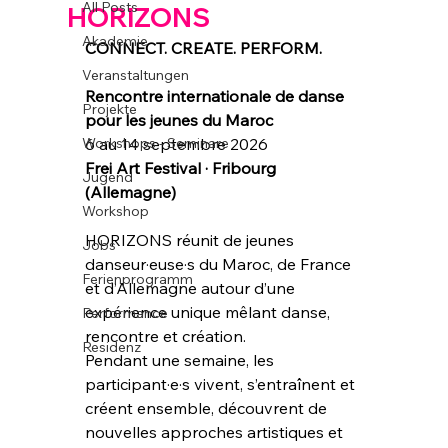
All Posts
HORIZONS
Akademie
CONNECT. CREATE. PERFORM.
Veranstaltungen
Rencontre internationale de danse 
Projekte
pour les jeunes du Maroc
Workshops - Seminare
6 au 14 septembre 2026
Frei Art Festival · Fribourg 
Jugend
(Allemagne)
Workshop
HORIZONS réunit de jeunes 
Jobs
danseur·euse·s du Maroc, de France 
Ferienprogramm
et d’Allemagne autour d’une 
expérience unique mêlant danse, 
Performance
rencontre et création.
Residenz
Pendant une semaine, les 
participant·e·s vivent, s’entraînent et 
créent ensemble, découvrent de 
nouvelles approches artistiques et 