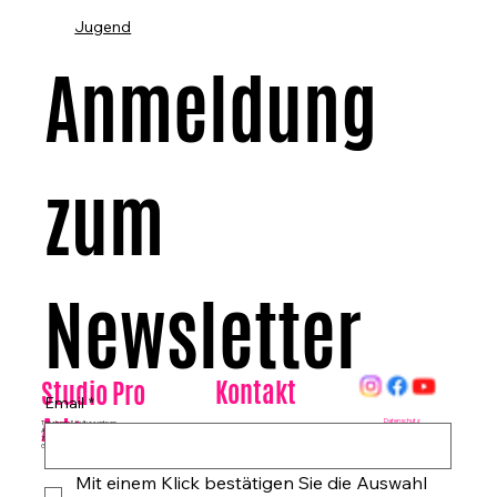
Jugend
Anmeldung 
zum 
Newsletter
Kontakt
Studio Pro
Email
*
Arte
Datenschutz
Tanzhaus & Kulturzentrum
Am Rohrgraben 4a
E-Mail:
info@studioproarte.de
79249 Merzhausen/Freiburg
Telefon:
0761-79029986
Germany
Impressum
Mit einem Klick bestätigen Sie die Auswahl 