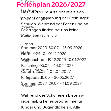
All Posts
Ferienplan 2026/2027
Akademie
Das Studio Pro Arte orientiert sich 
an der Ferienplanung der Freiburger 
Veranstaltungen
Schulen. Während der Ferien und an 
Projekte
Feiertagen finden bei uns keine 
Workshops - Seminare
Kurse statt.
Jugend
Sommer 2025: 30.07. - 13.09.2026 
Workshop
Herbst: 24.10.
- 
01.11.2026
Weihnachten: 19.12.2025-10.01.2027
Jobs
Fasching: 05.02. - 14.02.2027
Ferienprogramm
Ostern: 25.03. - 04.04.2027
Pfingsten: 15.05. - 30.05.2027
Performance
Sommer 2027: 29.07. - 11.09.2027 
Residenz
Während der Schulferien bieten wir 
regelmäßig Ferienprogramme für 
Kinder und Jugendliche an. Alle 