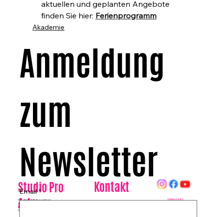
aktuellen und geplanten Angebote 
finden Sie hier: 
Ferienprogramm
Akademie
Anmeldung 
zum 
Newsletter
Kontakt
Studio Pro
Email
*
Arte
Datenschutz
Tanzhaus & Kulturzentrum
Am Rohrgraben 4a
E-Mail:
info@studioproarte.de
79249 Merzhausen/Freiburg
Telefon:
0761-79029986
Germany
Impressum