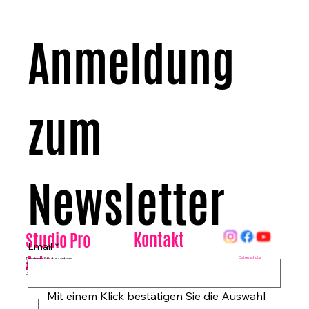
Anmeldung 
zum 
Newsletter
Kontakt
Studio Pro
Email
*
Arte
Datenschutz
Tanzhaus & Kulturzentrum
Am Rohrgraben 4a
E-Mail:
info@studioproarte.de
79249 Merzhausen/Freiburg
Telefon:
0761-79029986
Germany
Impressum
Mit einem Klick bestätigen Sie die Auswahl 