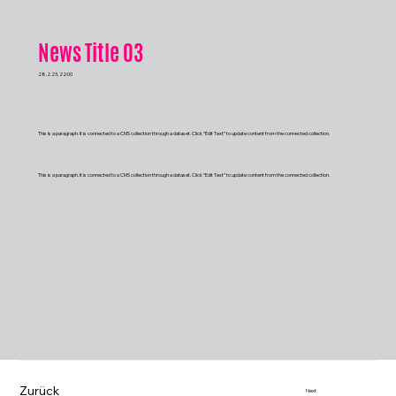
News Title 03
28.2.23, 22:00
This is a paragraph. It is connected to a CMS collection through a dataset. Click “Edit Text” to update content from the connected collection.
This is a paragraph. It is connected to a CMS collection through a dataset. Click “Edit Text” to update content from the connected collection.
Zurück
Next