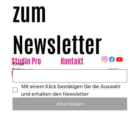
zum 
Newsletter
Kontakt
Studio Pro
Email
*
Arte
Datenschutz
Tanzhaus & Kulturzentrum
Am Rohrgraben 4a
E-Mail:
info@studioproarte.de
79249 Merzhausen/Freiburg
Telefon:
0761-79029986
Germany
Impressum
Mit einem Klick bestätigen Sie die Auswahl 
und erhalten den Newsletter
Abschicken