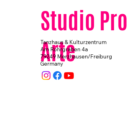
Studio Pro
Arte
Tanzhaus & Kulturzentrum
Am Rohrgraben 4a
79249 Merzhausen/Freiburg
Germany