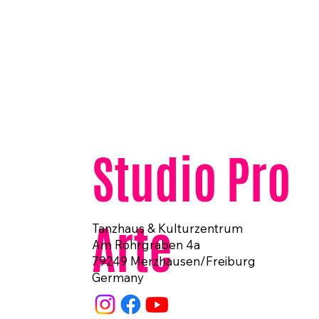
Studio Pro
Arte
Tanzhaus & Kulturzentrum
Am Rohrgraben 4a
79249 Merzhausen/Freiburg
Germany