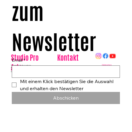
zum 
Newsletter
Kontakt
Studio Pro
Email
*
Arte
Datenschutz
Tanzhaus & Kulturzentrum
Am Rohrgraben 4a
E-Mail:
info@studioproarte.de
79249 Merzhausen/Freiburg
Telefon:
0761-79029986
Germany
Impressum
Mit einem Klick bestätigen Sie die Auswahl 
und erhalten den Newsletter
Abschicken