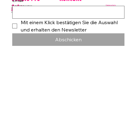
Email
*
Arte
Datenschutz
Tanzhaus & Kulturzentrum
Am Rohrgraben 4a
E-Mail:
info@studioproarte.de
79249 Merzhausen/Freiburg
Telefon:
0761-79029986
Germany
Impressum
Mit einem Klick bestätigen Sie die Auswahl 
und erhalten den Newsletter
Abschicken