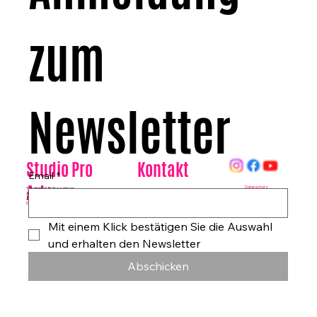
zum 
Newsletter
Kontakt
Studio Pro
Email
*
Arte
Datenschutz
Tanzhaus & Kulturzentrum
Am Rohrgraben 4a
E-Mail:
info@studioproarte.de
79249 Merzhausen/Freiburg
Telefon:
0761-79029986
Germany
Impressum
Mit einem Klick bestätigen Sie die Auswahl 
und erhalten den Newsletter
Abschicken