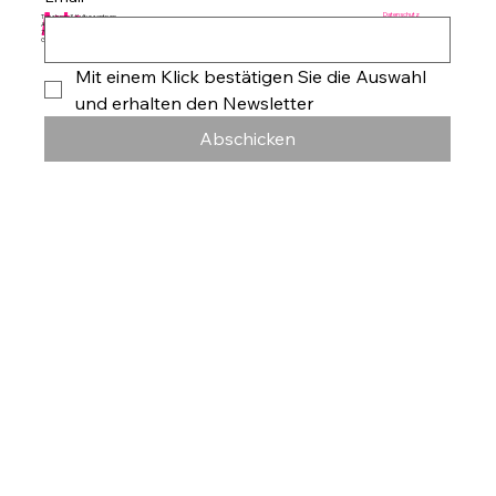
Arte
Datenschutz
Tanzhaus & Kulturzentrum
Am Rohrgraben 4a
E-Mail:
info@studioproarte.de
79249 Merzhausen/Freiburg
Telefon:
0761-79029986
Germany
Impressum
Mit einem Klick bestätigen Sie die Auswahl 
und erhalten den Newsletter
Abschicken