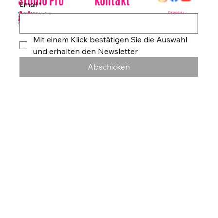
Kontakt
Studio Pro
Email
*
Arte
Datenschutz
Tanzhaus & Kulturzentrum
Am Rohrgraben 4a
E-Mail:
info@studioproarte.de
79249 Merzhausen/Freiburg
Telefon:
0761-79029986
Germany
Impressum
Mit einem Klick bestätigen Sie die Auswahl 
und erhalten den Newsletter
Abschicken