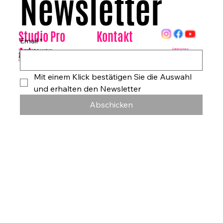
Newsletter
Kontakt
Studio Pro
Email
*
Arte
Datenschutz
Tanzhaus & Kulturzentrum
Am Rohrgraben 4a
E-Mail:
info@studioproarte.de
79249 Merzhausen/Freiburg
Telefon:
0761-79029986
Germany
Impressum
Mit einem Klick bestätigen Sie die Auswahl 
und erhalten den Newsletter
Abschicken